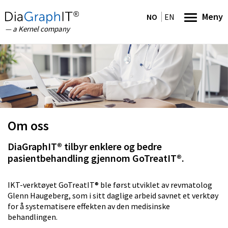
Meny
NO
EN
— a Kernel company
Om oss
DiaGraphIT® tilbyr enklere og bedre
pasientbehandling gjennom GoTreatIT®.
IKT-verktøyet GoTreatIT® ble først utviklet av revmatolog
Glenn Haugeberg, som i sitt daglige arbeid savnet et verktøy
for å systematisere effekten av den medisinske
behandlingen.