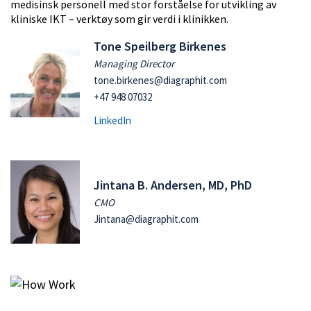
medisinsk personell med stor forståelse for utvikling av
kliniske IKT – verktøy som gir verdi i klinikken.
Tone Speilberg Birkenes
Managing Director
tone.birkenes@diagraphit.com
+47 948 07032
LinkedIn
Jintana B. Andersen, MD, PhD
CMO
Jintana@diagraphit.com